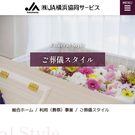
コ
ナ
MENU
ン
ビ
テ
ゲ
ン
ー
ツ
シ
へ
ョ
Funeral Style
ス
ン
キ
に
ご葬儀スタイル
ッ
移
プ
動
総合ホーム
利用（葬祭）事業
ご葬儀スタイル
al Style