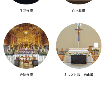
生花祭壇
白木祭壇
寺院祭壇
キリスト教・自由葬