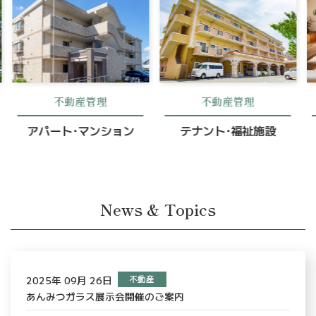
ー
ー
ア
ア
イ
イ
テ
テ
ム
ム
不動産管理
不動産管理
リ
リ
ン
ン
アパート･マンション
テナント･福祉施設
ク
ク
News & Topics
2025年 09月 26日
不動産
あんみつガラス展示会開催のご案内