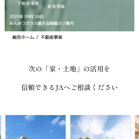
不動産事業
新着情報
2025年 09月 26日
あんみつガラス展示会開催のご案内
総合ホーム
不動産事業
次の「家・土地」の活用を
信頼できるJAへご相談ください
ス
ス
ラ
ラ
イ
イ
ダ
ダ