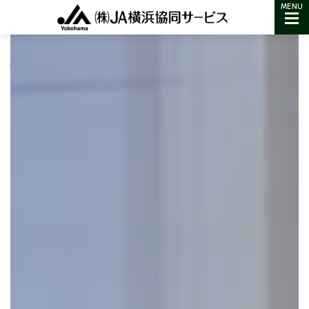
コ
ナ
MENU
ン
ビ
 Stage
テ
ゲ
ン
ー
ツ
シ
へ
ョ
ス
ン
キ
に
ッ
移
プ
動