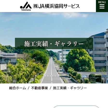
コ
ナ
MENU
ン
ビ
テ
ゲ
ン
ー
ツ
シ
へ
ョ
ス
ン
施工実績・ギャラリー
キ
に
ッ
移
プ
動
総合ホーム
不動産事業
施工実績・ギャラリー